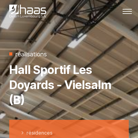
Passer au contenu
réalisations
Hall Sportif Les
Doyards - Vielsalm
(B)
résidences