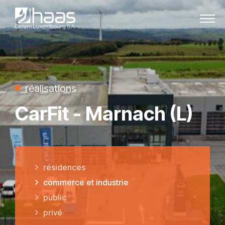
Passer au contenu
réalisations
CarFit - Marnach (L)
résidences
commerce et industrie
public
privé