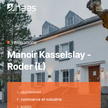
Passer au contenu
réalisations
Manoir Kasselslay -
Roder (L)
résidences
commerce et industrie
public