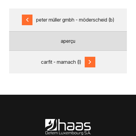
peter müller gmbh - möderscheid (b)
aperçu
carfit - marnach (l)