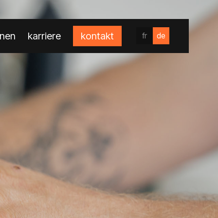
onen
karriere
kontakt
fr
de